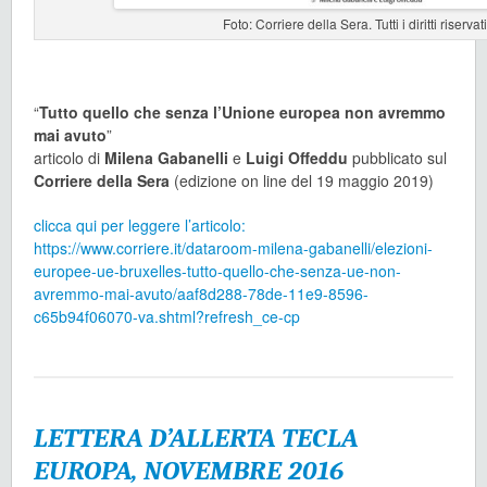
Foto: Corriere della Sera. Tutti i diritti riservat
“
Tutto quello che senza l’Unione europea non avremmo
mai avuto
”
articolo di
Milena Gabanelli
e
Luigi Offeddu
pubblicato sul
Corriere della Sera
(edizione on line del 19 maggio 2019)
clicca qui per leggere l’articolo:
https://www.corriere.it/dataroom-milena-gabanelli/elezioni-
europee-ue-bruxelles-tutto-quello-che-senza-ue-non-
avremmo-mai-avuto/aaf8d288-78de-11e9-8596-
c65b94f06070-va.shtml?refresh_ce-cp
LETTERA D’ALLERTA TECLA
EUROPA, NOVEMBRE 2016