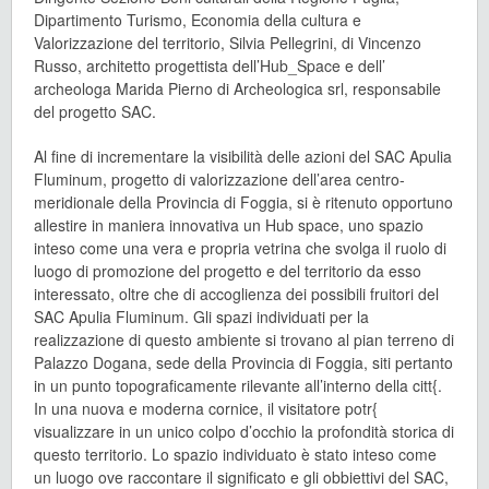
Dipartimento Turismo, Economia della cultura e
Valorizzazione del territorio, Silvia Pellegrini, di Vincenzo
Russo, architetto progettista dell’Hub_Space e dell’
archeologa Marida Pierno di Archeologica srl, responsabile
del progetto SAC.
Al fine di incrementare la visibilità delle azioni del SAC Apulia
Fluminum, progetto di valorizzazione dell’area centro-
meridionale della Provincia di Foggia, si è ritenuto opportuno
allestire in maniera innovativa un Hub space, uno spazio
inteso come una vera e propria vetrina che svolga il ruolo di
luogo di promozione del progetto e del territorio da esso
interessato, oltre che di accoglienza dei possibili fruitori del
SAC Apulia Fluminum. Gli spazi individuati per la
realizzazione di questo ambiente si trovano al pian terreno di
Palazzo Dogana, sede della Provincia di Foggia, siti pertanto
in un punto topograficamente rilevante all’interno della citt{.
In una nuova e moderna cornice, il visitatore potr{
visualizzare in un unico colpo d’occhio la profondità storica di
questo territorio. Lo spazio individuato è stato inteso come
un luogo ove raccontare il significato e gli obbiettivi del SAC,