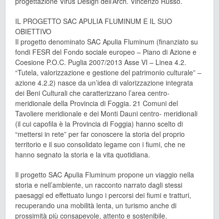
progettazione Virus Design dell’Arch. Vincenzo Russo.
IL PROGETTO SAC APULIA FLUMINUM E IL SUO
OBIETTIVO
Il progetto denominato SAC Apulia Fluminum (finanziato su
fondi FESR del Fondo sociale europeo – Piano di Azione e
Coesione P.O.C. Puglia 2007/2013 Asse VI – Linea 4.2.
“Tutela, valorizzazione e gestione del patrimonio culturale” –
azione 4.2.2) nasce da un’idea di valorizzazione integrata
dei Beni Culturali che caratterizzano l’area centro-
meridionale della Provincia di Foggia. 21 Comuni del
Tavoliere meridionale e dei Monti Dauni centro- meridionali
(il cui capofila è la Provincia di Foggia) hanno scelto di
“mettersi in rete” per far conoscere la storia del proprio
territorio e il suo consolidato legame con i fiumi, che ne
hanno segnato la storia e la vita quotidiana.
Il progetto SAC Apulia Fluminum propone un viaggio nella
storia e nell’ambiente, un racconto narrato dagli stessi
paesaggi ed effettuato lungo i percorsi dei fiumi e tratturi,
recuperando una mobilità lenta, un turismo anche di
prossimità più consapevole, attento e sostenibile.