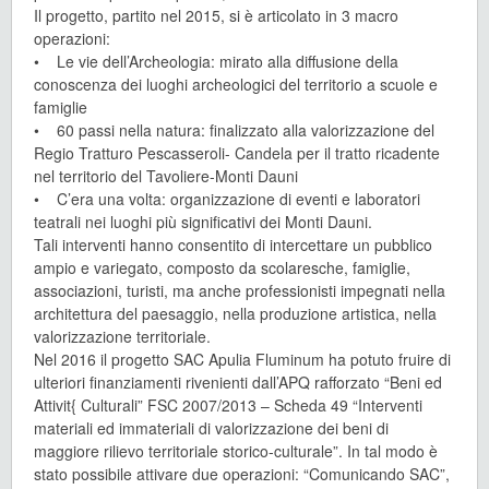
Il progetto, partito nel 2015, si è articolato in 3 macro
operazioni:
• Le vie dell’Archeologia: mirato alla diffusione della
conoscenza dei luoghi archeologici del territorio a scuole e
famiglie
• 60 passi nella natura: finalizzato alla valorizzazione del
Regio Tratturo Pescasseroli- Candela per il tratto ricadente
nel territorio del Tavoliere-Monti Dauni
• C’era una volta: organizzazione di eventi e laboratori
teatrali nei luoghi più significativi dei Monti Dauni.
Tali interventi hanno consentito di intercettare un pubblico
ampio e variegato, composto da scolaresche, famiglie,
associazioni, turisti, ma anche professionisti impegnati nella
architettura del paesaggio, nella produzione artistica, nella
valorizzazione territoriale.
Nel 2016 il progetto SAC Apulia Fluminum ha potuto fruire di
ulteriori finanziamenti rivenienti dall’APQ rafforzato “Beni ed
Attivit{ Culturali” FSC 2007/2013 – Scheda 49 “Interventi
materiali ed immateriali di valorizzazione dei beni di
maggiore rilievo territoriale storico-culturale”. In tal modo è
stato possibile attivare due operazioni: “Comunicando SAC”,