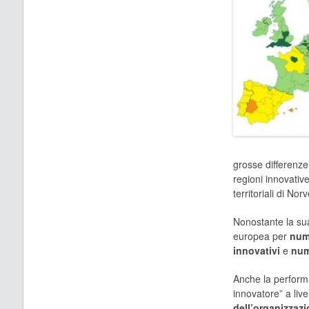
grosse differenze
regioni innovativ
territoriali di N
Nonostante la sua
europea per
nume
innovativi
e
num
Anche la performa
innovatore” a liv
dell’organizzazi