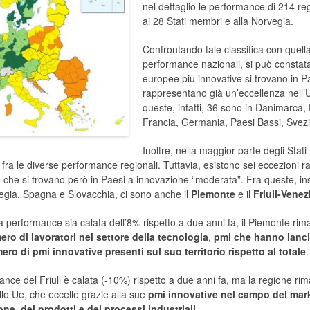
nel dettaglio le performance di 214 re
ai 28 Stati membri e alla Norvegia.
Confrontando tale classifica con quell
performance nazionali, si può constata
europee più innovative si trovano in P
rappresentano già un’eccellenza nell
queste, infatti, 36 sono in Danimarca, 
Francia, Germania, Paesi Bassi, Svez
Inoltre, nella maggior parte degli Stat
 fra le diverse performance regionali. Tuttavia, esistono sei eccezioni 
e che si trovano però in Paesi a innovazione “moderata”. Fra queste, in
orvegia, Spagna e Slovacchia, ci sono anche il
Piemonte
e il
Friuli-Venez
 performance sia calata dell’8% rispetto a due anni fa, il Piemonte ri
ro di lavoratori nel settore della tecnologia
,
pmi che hanno lanci
ero di pmi innovative presenti sul suo territorio rispetto al totale
.
nce del Friuli è calata (-10%) rispetto a due anni fa, ma la regione rim
ello Ue, che eccelle grazie alla sue
pmi innovative nel campo del mar
one, dei prodotti e dei processi industriali
.