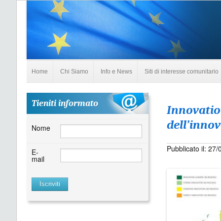
Home
Chi Siamo
Info e News
Siti di interesse comunitario
Tieniti informato
Innovatio
dell’innov
Nome
Pubblicato il: 27
E-
mail