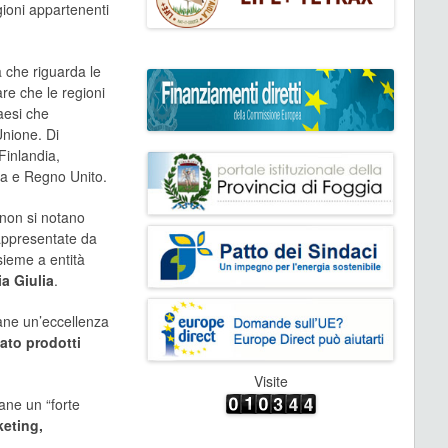
gioni appartenenti
a che riguarda le
re che le regioni
aesi che
’Unione.
Di
Finlandia,
ia e Regno Unito.
i non si notano
rappresentate da
sieme a entità
ia Giulia
.
mane un’eccellenza
ato prodotti
Visite
ane un “forte
keting,