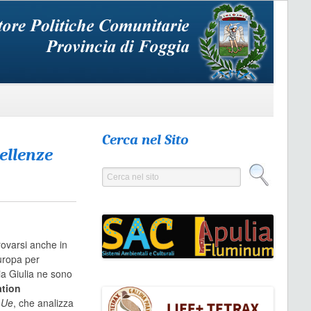
Cerca nel Sito
ellenze
Cerca nel sito
rovarsi anche in
Europa per
ia Giulia ne sono
ation
 Ue
, che analizza