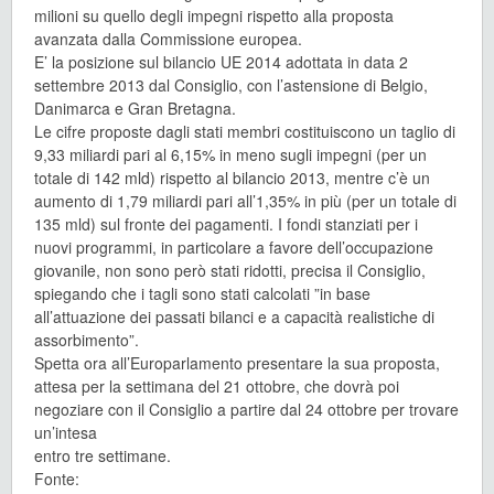
milioni su quello degli impegni rispetto alla proposta
avanzata dalla Commissione europea.
E’ la posizione sul bilancio UE 2014 adottata in data 2
settembre 2013 dal Consiglio, con l’astensione di Belgio,
Danimarca e Gran Bretagna.
Le cifre proposte dagli stati membri costituiscono un taglio di
9,33 miliardi pari al 6,15% in meno sugli impegni (per un
totale di 142 mld) rispetto al bilancio 2013, mentre c’è un
aumento di 1,79 miliardi pari all’1,35% in più (per un totale di
135 mld) sul fronte dei pagamenti. I fondi stanziati per i
nuovi programmi, in particolare a favore dell’occupazione
giovanile, non sono però stati ridotti, precisa il Consiglio,
spiegando che i tagli sono stati calcolati ”in base
all’attuazione dei passati bilanci e a capacità realistiche di
assorbimento”.
Spetta ora all’Europarlamento presentare la sua proposta,
attesa per la settimana del 21 ottobre, che dovrà poi
negoziare con il Consiglio a partire dal 24 ottobre per trovare
un’intesa
entro tre settimane.
Fonte: