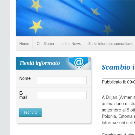
Home
Chi Siamo
Info e News
Siti di interesse comunitario
Tieniti informato
Scambio i
Nome
Pubblicato il: 09
E-
mail
A Dilijan (Armenia
animazione di str
settembre al 5 ot
Polonia, Estonia 
informazioni sull
Cerchiamo 4 giovan