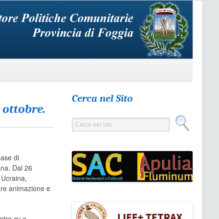
Cerca nel Sito
 ottobre.
Cerca nel sito
base di
ana. Dal 26
 Ucraina,
tare animazione e
stro cv a