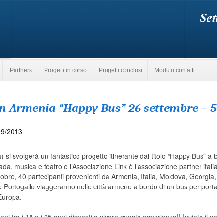
Partners
Progetti in corso
Progetti conclusi
Modulo contatti
n Armenia “Happy Bus” 26 settembre – 5
/09/2013
) si svolgerà un fantastico progetto itinerante dal titolo “Happy Bus” a 
ada, musica e teatro e l’Associazione Link è l’associazione partner itali
tobre, 40 partecipanti provenienti da Armenia, Italia, Moldova, Georgia,
e Portogallo viaggeranno nelle città armene a bordo di un bus per por
’Europa.
i tra i 18 e i 25 anni disposti a vivere questa esperienza!! Inviate il vo