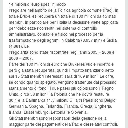
14 milioni di euro spesi in modo
irregolare nell’ambito della Politica agricola comune (Pac). In
totale Bruxelles recupera un totale di 180 milioni da 15 stati
membri. In particolare per l’Italia la decisione viene applicata
per ”debolezze ricorrenti” nel sistema di controllo
amministrativo, contabile e fisico nel processo per la
trasformazione degli agrumi in Calabria (8,937 mln) e Sicilia
(4,861). Le
irregolarità sono state riscontrate negli anni 2005 – 2006 e
2006 – 2007.
Parte dei 180 milioni di euro che Bruxelles vuole indietro è
però già stata recuperata, quindi l’impatto finanziario netto
sui 15 Stati membri interessati sarà di 169 milioni. Le cifre,
se condo quanto spiegato, vengono trattenute dal prossimo
stanziamento di fondi. I due paesi più colpiti sono il Regno
Unito, circa 58 milioni, la Polonia che ne dovrà restituire
30,4 e la Danimarca 11,5 milioni. Gli altri Paesi sono Belgio,
Germania, Spagna, Finlandia, Francia, Grecia, Ungheria,
Irlanda, Lussemburgo, Lettonia, e Slovenia.
Gli Stati membri sono responsabili della gestione della
maggior parte dei pagamenti della Pac e dei relativi controlli.